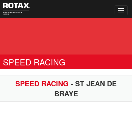
Toggl
navig
SPEED RACING
SPEED RACING
- ST JEAN DE
BRAYE